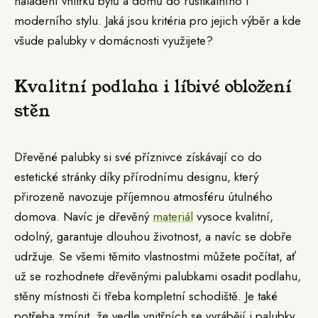
naladění vnitřku bytů a domů do rustikálního i
moderního stylu. Jaká jsou kritéria pro jejich výběr a kde
všude palubky v domácnosti využijete?
Kvalitní podlaha i líbivé obložení
stěn
Dřevěné palubky si své příznivce získávají co do
estetické stránky díky přírodnímu designu, který
přirozeně navozuje příjemnou atmosféru útulného
domova. Navíc je dřevěný
materiál
vysoce kvalitní,
odolný, garantuje dlouhou životnost, a navíc se dobře
udržuje. Se všemi těmito vlastnostmi můžete počítat, ať
už se rozhodnete dřevěnými palubkami osadit podlahu,
stěny místnosti či třeba kompletní schodiště. Je také
potřeba zmínit, že vedle vnitřních se vyrábějí i palubky