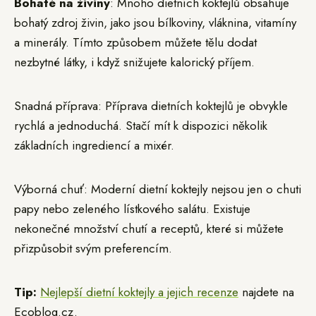
Bohaté na živiny
: Mnoho dietních koktejlů obsahuje
bohatý zdroj živin, jako jsou bílkoviny, vláknina, vitamíny
a minerály. Tímto způsobem můžete tělu dodat
nezbytné látky, i když snižujete kalorický příjem.
Snadná příprava: Příprava dietních koktejlů je obvykle
rychlá a jednoduchá. Stačí mít k dispozici několik
základních ingrediencí a mixér.
Výborná chuť: Moderní dietní koktejly nejsou jen o chuti
papy nebo zeleného lístkového salátu. Existuje
nekonečné množství chutí a receptů, které si můžete
přizpůsobit svým preferencím.
Tip:
Nejlepší dietní koktejly a jejich recenze
najdete na
Ecoblog.cz.