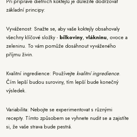
Při přípravě dietních koktejlů je důležité dodržovat
základní principy:
Vyváženost: Snažte se, aby vaše koktejly obsahovaly
všechny klíčové složky -
bílkoviny
,
vlákninu
, ovoce a
zeleninu. To vám pomůže dosáhnout vyváženého
příjmu živin.
Kvalitní ingredience: Používejte
kvalitní ingredience
.
Čím lepší budou suroviny, tím lepší bude konečný
výsledek.
Variabilita: Nebojte se experimentovat s různými
recepty. Tímto způsobem se vyhnete nudit se a zajistíte
si, že vaše strava bude pestrá.