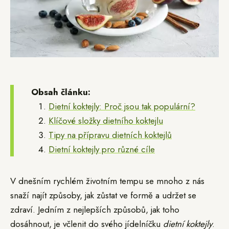
Obsah článku:
Dietní koktejly: Proč jsou tak populární?
Klíčové složky dietního koktejlu
Tipy na přípravu dietních koktejlů
Dietní koktejly pro různé cíle
V dnešním rychlém životním tempu se mnoho z nás
snaží najít způsoby, jak zůstat ve formě a udržet se
zdraví. Jedním z nejlepších způsobů, jak toho
dosáhnout, je včlenit do svého jídelníčku
dietní koktejly
.