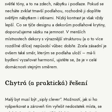
světlé tóny, a to na zdech, nábytku i podlaze. Pokud se
necháte zviklat tmavší podlahou, rozhodně ji doplňte
světlým nábytkem i stěnami. Nízký kontrast je však vždy
lepší. Co se týče designu a dekorům podlahové krytiny,
doporučujeme sázku na jemnost. V menších
místnostech dekory s výraznější strukturou (a o to více
rozdílné dílce) nepůsobí vůbec dobře. Zcela zásadní je
ovšem také směr, kterým se podlaha uloží – má-li
bydlení vyzařovat harmonií, ujistěte se, že je v celé
domácnosti stejným směrem.
Chytrá (a praktická) řešení
Malý byt musí být „siply clever“. Možností, jak si ho
vyšperkovat a zároveň tím vyřešit nedostatek místa, se