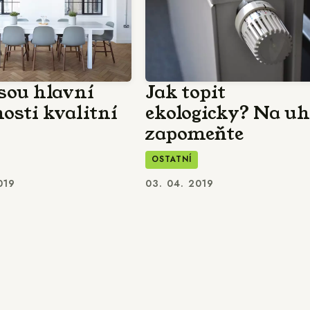
jsou hlavní
Jak topit
nosti kvalitní
ekologicky? Na uh
zapomeňte
OSTATNÍ
019
03. 04. 2019