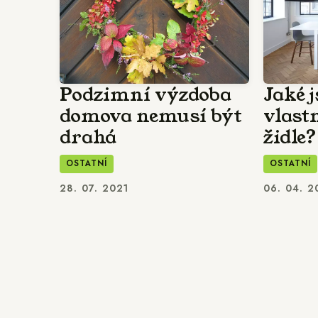
Podzimní výzdoba
Jaké 
domova nemusí být
vlast
drahá
židle?
OSTATNÍ
OSTATNÍ
28. 07. 2021
06. 04. 2