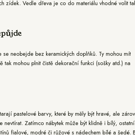
ch zídek. Vedle dřeva je co do materiálu vhodné volit ta
epůjde
e se neobejde bez keramických doplňků. Ty mohou mít
jně tak mohou plnit čistě dekorační funkci (sošky atd.) na
starají pastelové barvy, které by měly být hravé, ale záro
nevtírat. Zatímco nábytek může být klidně i bílý, ostatní
dstínů fialové, modré či růžové s nádechem bílé a šedé. 