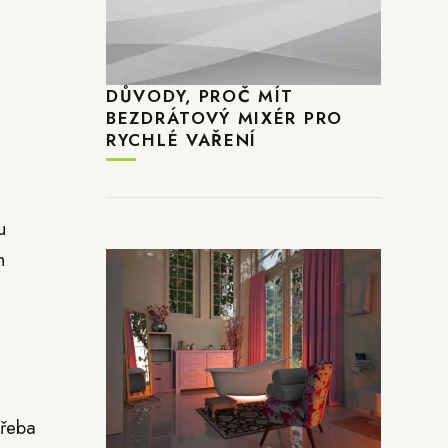
DŮVODY, PROČ MÍT
BEZDRÁTOVÝ MIXÉR PRO
RYCHLÉ VAŘENÍ
u
h
třeba