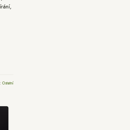
írání,
e:
Ostatní