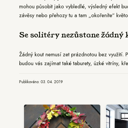
mohou působit jako vybledlé, výsledný efekt bud
závěsy nebo přehozy tu a tam „okořeníte“ kvě
Se solitéry nezůstane žádný
Žádný kout nemusí zet prázdnotou bez využití. P
budou vás zajímat také taburety, úzké vitríny, kře
Publikováno: 03. 04. 2019