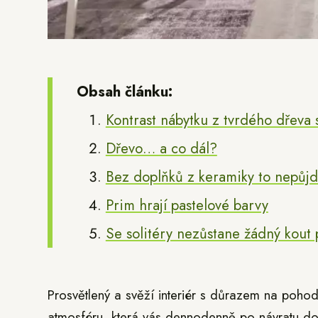
Obsah článku:
Kontrast nábytku z tvrdého dřeva
Dřevo… a co dál?
Bez doplňků z keramiky to nepůj
Prim hrají pastelové barvy
Se solitéry nezůstane žádný kout
Prosvětlený a svěží interiér s důrazem na pohodl
atmosféru, která vás dennodenně po návratu do