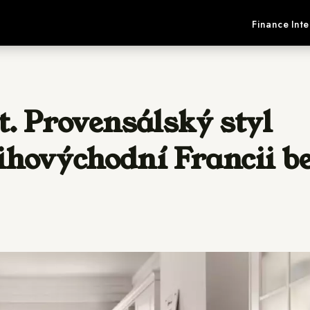
Finance
Inte
t. Provensálský styl
ihovýchodní Francii b