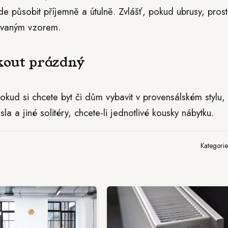
e působit příjemně a útulně. Zvlášť, pokud ubrusy, prost
tovaným vzorem.
 kout prázdný
okud si chcete byt či dům vybavit v provensálském stylu,
sla a jiné solitéry, chcete-li jednotlivé kousky nábytku.
Kategori