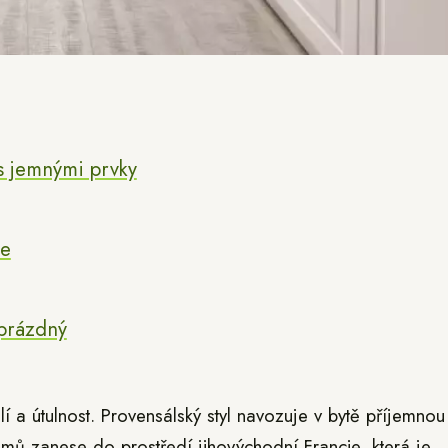
 s jemnými prvky
de
 prázdný
í a útulnost. Provensálský styl navozuje v bytě příjemnou
mů zanese do prostředí jihovýchodní Francie, která je