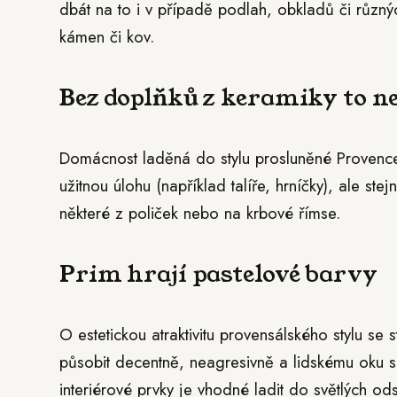
dbát na to i v případě podlah, obkladů či různý
kámen či kov.
Bez doplňků z keramiky to n
Domácnost laděná do stylu prosluněné Provenc
užitnou úlohu (například talíře, hrníčky), ale ste
některé z poliček nebo na krbové římse.
Prim hrají pastelové barvy
O estetickou atraktivitu provensálského stylu se 
působit decentně, neagresivně a lidskému oku se 
interiérové prvky je vhodné ladit do světlých o