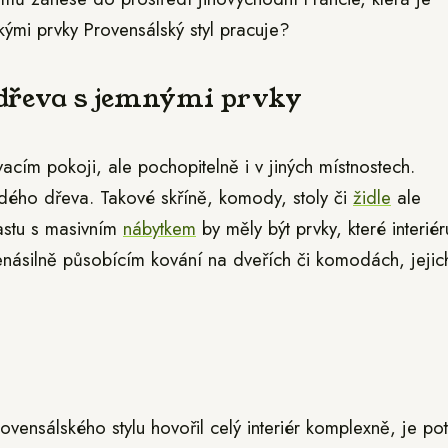
akými prvky Provensálský styl pracuje?
 dřeva s jemnými prvky
vacím pokoji, ale pochopitelně i v jiných místnostech.
rdého dřeva. Takové skříně, komody, stoly či
židle
ale
astu s masivním
nábytkem
by měly být prvky, které interiér
násilně působícím kování na dveřích či komodách, jejic
vensálského stylu hovořil celý interiér komplexně, je po