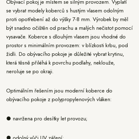
Obývací pokoj je místem se silným provozem. Vyplatí
se vybrat modely koberců s hustým vlasem odolným
proti opotřebení až do výšky 7-8 mm. Výrobek by měl
být snadno očištěn od prachu a malých nečistot pomocí
vysavače. Koberce s dlouhým vlasem jsou vhodné do
prostor s minimálním provozem: v blízkosti krbu, pod
židli. Do obývacího pokoje je důležité vybrat krytinu,
která těsně přiléhá k povrchu podlahy, neklouže,
neroluje se po okraji.
Optimálním řešením jsou moderní koberce do
obývacího pokoje z polypropylenových vláken:
● navržena pro desítky let provozu;
● odolný vůči UV záření;