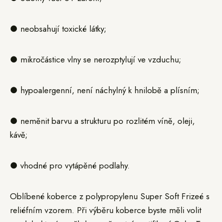
● neobsahují toxické látky;
● mikročástice vlny se nerozptylují ve vzduchu;
● hypoalergenní, není náchylný k hnilobě a plísním;
● neměnit barvu a strukturu po rozlitém víně, oleji,
kávě;
● vhodné pro vytápěné podlahy.
Oblíbené koberce z polypropylenu Super Soft Frizeé s
reliéfním vzorem. Při výběru koberce byste měli volit