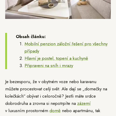
Obsah článku:
Mobilní penzion záložní řešení pro všechny
případy
Hlavní je postel, topení a kuchyně
Připraveni na sníh i mrazy
Je bezesporu, že v obytném voze nebo karavanu
můžete procestovat celý svět. Ale dají se „domečky na
kolečkách“ obývat i celoročně? Jestli máte srdce
dobrodruha a zrovna si nepotrpíte na
zázemí
v luxusním prostorném
domě
nebo apartmánu, tak