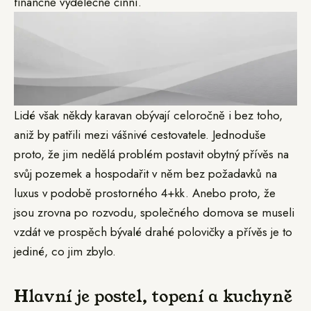
finančně výdělečně činní.
Lidé však někdy karavan obývají celoročně i bez toho,
aniž by patřili mezi vášnivé cestovatele. Jednoduše
proto, že jim nedělá problém postavit obytný přívěs na
svůj pozemek a hospodařit v něm bez požadavků na
luxus v podobě prostorného 4+kk. Anebo proto, že
jsou zrovna po rozvodu, společného domova se museli
vzdát ve prospěch bývalé drahé polovičky a přívěs je to
jediné, co jim zbylo.
Hlavní je postel, topení a kuchyně