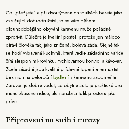
Co „přežijete“ a při dvoutýdenních toulkách berete jako
vzrušující dobrodružství, to se vám během
dlouhodobějšího obývání karavanu může pořádně
zprotivit. Důležitá je kvalitní postel, protože jen máloco
otráví člověka tak, jako zničená, bolavá záda. Stejně tak
se hodí vybavená kuchyně, která vedle základního vařiče
čítá alespoň mikrovlnku, rychlovarnou konvici a kávovar.
Zcela zásadní jsou kvalitní přídavné topení a termostat,
bez nich na celoroční
bydlení
v karavanu zapomeňte.
Zároveň je dobré vědět, že obytné auto je praktické pro
méně zkušené řidiče, ale nenabízí tolik prostoru jako
přívěs.
Připraveni na sníh i mrazy