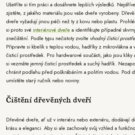
Ušetříte si tím práci a dosáhnete lepších výsledků. Nejdřív
zjistěte, z jakého materiálu jsou vaše dveře vyrobeny. Dřev
dveře vyžadují jinou péči než ty z kovu nebo plastu. Prohl
si proto své
interiérové dveře
a identifikujte případné skvr
znečištění. Podle typu nečistoty zvolte
vhodný čisticí prostř
Připravte si kbelík s teplou vodou, hadříky z mikrovlákna a
čisticí prostředek. Pro hardwarové součásti, jako jsou kliky 
si vezměte jemný čisticí prostředek a suchý hadřík. Neza
chránit podlahu před poškrábáním a politím vodou. Pod d
umístěte starý ručník nebo noviny.
Čištění dřevěných dveří
Dřevěné dveře, ať už v interiéru nebo exteriéru, dodávají
krásu a eleganci. Aby si ale zachovaly svůj vzhled a funkčnos