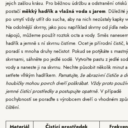
jejich zašlou krásu. Pro běžnou údržbu a odstranění otisků
postačí
měkký hadřík a vlažná voda s jarem
. Důležité 
po umytí vždy utřít do sucha, aby na nich nezůstaly kapky v
Na odolnější skvrny, jako jsou například skvrny od jídla neb
nápojů, můžeme použít roztok octa a vody. Směs nanese
hadřík a jemně s ní skvrnu čistíme. Ocet je přírodní čistič, k
poradí s mnoha druhy nečistot. Pokud se potýkáte s mastn
skvrnami, sáhněte po jedlé sodě. Vytvořte pastu z jedlé sod
vody a naneste ji na skvrnu. Nechte působit několik minut a
setřete vlhkým hadříkem.
Pamatujte, že abrazivní čističe a d
houbičky mohou povrch dveří poškrábat. Vždy proto použív
jemné čistící prostředky a postupujte opatrně.
V případě
pochybností se poraďte s výrobcem dveří o vhodném zp
čištění.
Materiál
Čistící prostředek
Frekve