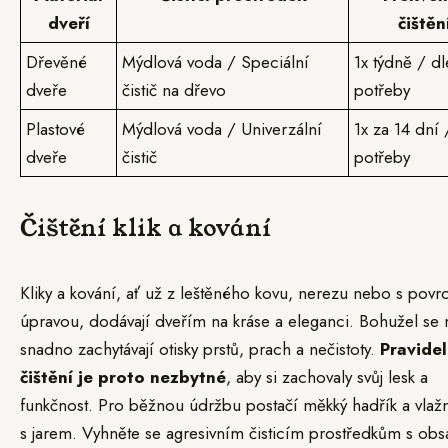
dveří
čištěn
Dřevěné
Mýdlová voda / Speciální
1x týdně / dl
dveře
čistič na dřevo
potřeby
Plastové
Mýdlová voda / Univerzální
1x za 14 dní 
dveře
čistič
potřeby
Čištění klik a kování
Kliky a kování, ať už z leštěného kovu, nerezu nebo s pov
úpravou, dodávají dveřím na kráse a eleganci. Bohužel se 
snadno zachytávají otisky prstů, prach a nečistoty.
Pravide
čištění je proto nezbytné
, aby si zachovaly svůj lesk a
funkčnost. Pro běžnou údržbu postačí měkký hadřík a vlaž
s jarem. Vyhněte se agresivním čisticím prostředkům s ob