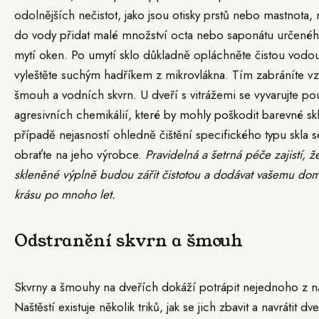
odolnějších nečistot, jako jsou otisky prstů nebo mastnota,
do vody přidat malé množství octa nebo saponátu určené
mytí oken. Po umytí sklo důkladně opláchněte čistou vodo
vyleštěte suchým hadříkem z mikrovlákna. Tím zabráníte vz
šmouh a vodních skvrn. U dveří s vitrážemi se vyvarujte pou
agresivních chemikálií, které by mohly poškodit barevné sk
případě nejasností ohledně čištění specifického typu skla s
obraťte na jeho výrobce.
Pravidelná a šetrná péče zajistí, ž
skleněné výplně budou zářit čistotou a dodávat vašemu do
krásu po mnoho let.
Odstranění skvrn a šmouh
Skvrny a šmouhy na dveřích dokáží potrápit nejednoho z n
Naštěstí existuje několik triků, jak se jich zbavit a navrátit dv