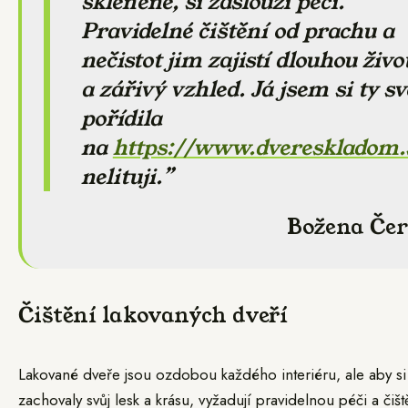
skleněné, si zaslouží péči.
Pravidelné čištění od prachu a
nečistot jim zajistí dlouhou živo
a zářivý vzhled. Já jsem si ty sv
pořídila
na
https://www.dvereskladom.
nelituji.
Božena Če
Čištění lakovaných dveří
Lakované dveře jsou ozdobou každého interiéru, ale aby si
zachovaly svůj lesk a krásu, vyžadují pravidelnou péči a čišt