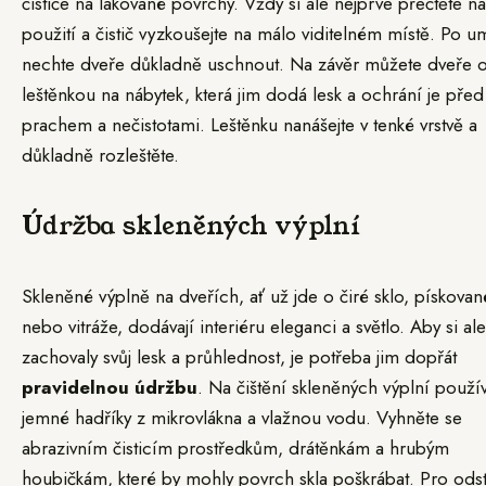
čističe na lakované povrchy. Vždy si ale nejprve přečtěte n
použití a čistič vyzkoušejte na málo viditelném místě. Po um
nechte dveře důkladně uschnout. Na závěr můžete dveře oš
leštěnkou na nábytek, která jim dodá lesk a ochrání je před
prachem a nečistotami. Leštěnku nanášejte v tenké vrstvě a
důkladně rozleštěte.
Údržba skleněných výplní
Skleněné výplně na dveřích, ať už jde o čiré sklo, pískova
nebo vitráže, dodávají interiéru eleganci a světlo. Aby si ale
zachovaly svůj lesk a průhlednost, je potřeba jim dopřát
pravidelnou údržbu
. Na čištění skleněných výplní použív
jemné hadříky z mikrovlákna a vlažnou vodu. Vyhněte se
abrazivním čisticím prostředkům, drátěnkám a hrubým
houbičkám, které by mohly povrch skla poškrábat. Pro ods