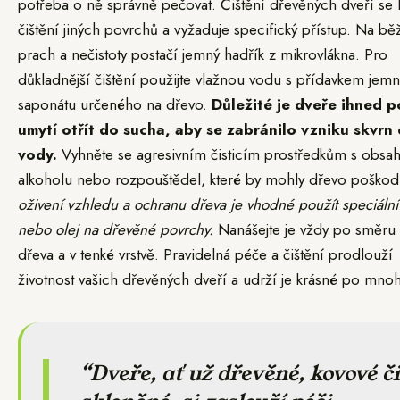
potřeba o ně správně pečovat. Čištění dřevěných dveří se l
čištění jiných povrchů a vyžaduje specifický přístup. Na bě
prach a nečistoty postačí jemný hadřík z mikrovlákna. Pro
důkladnější čištění použijte vlažnou vodu s přídavkem jem
saponátu určeného na dřevo.
Důležité je dveře ihned p
umytí otřít do sucha, aby se zabránilo vzniku skvrn
vody.
Vyhněte se agresivním čisticím prostředkům s obs
alkoholu nebo rozpouštědel, které by mohly dřevo poškod
oživení vzhledu a ochranu dřeva je vhodné použít speciální
nebo olej na dřevěné povrchy.
Nanášejte je vždy po směru 
dřeva a v tenké vrstvě. Pravidelná péče a čištění prodlouží
životnost vašich dřevěných dveří a udrží je krásné po mnoh
Dveře, ať už dřevěné, kovové či