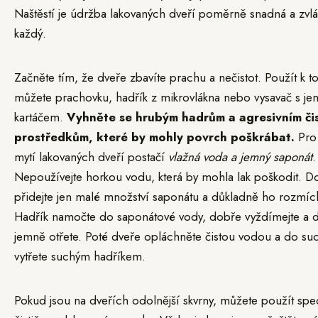
Naštěstí je údržba lakovaných dveří poměrně snadná a zvlá
každý.
Začněte tím, že dveře zbavíte prachu a nečistot. Použít k 
můžete prachovku, hadřík z mikrovlákna nebo vysavač s j
kartáčem.
Vyhněte se hrubým hadrům a agresivním čis
prostředkům, které by mohly povrch poškrábat.
Pro
mytí lakovaných dveří postačí
vlažná voda a jemný saponát
.
Nepoužívejte horkou vodu, která by mohla lak poškodit. D
přidejte jen malé množství saponátu a důkladně ho rozmích
Hadřík namočte do saponátové vody, dobře vyždímejte a 
jemně otřete. Poté dveře opláchněte čistou vodou a do su
vytřete suchým hadříkem.
Pokud jsou na dveřích odolnější skvrny, můžete použít spec