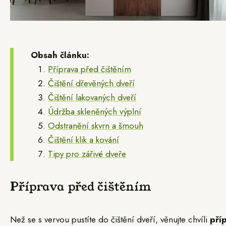
Obsah článku:
Příprava před čištěním
Čištění dřevěných dveří
Čištění lakovaných dveří
Údržba skleněných výplní
Odstranění skvrn a šmouh
Čištění klik a kování
Tipy pro zářivé dveře
Příprava před čištěním
Než se s vervou pustíte do čištění dveří, věnujte chvíli
pří