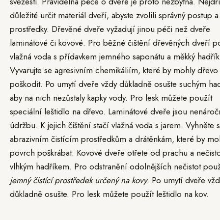
svěžesti. Pravidelná péče o dveře je proto nezbytná. Nejdří
důležité určit materiál dveří, abyste zvolili správný postup a 
prostředky. Dřevěné dveře vyžadují jinou péči než dveře
laminátové či kovové. Pro běžné čištění dřevěných dveří p
vlažná voda s přídavkem jemného saponátu a měkký hadřík
Vyvarujte se agresivním chemikáliím, které by mohly dřevo
poškodit. Po umytí dveře vždy důkladně osušte suchým ha
aby na nich nezůstaly kapky vody. Pro lesk můžete použít
speciální leštidlo na dřevo. Laminátové dveře jsou nenáro
údržbu. K jejich čištění stačí vlažná voda s jarem. Vyhněte 
abrazivním čistícím prostředkům a drátěnkám, které by mo
povrch poškrábat. Kovové dveře otřete od prachu a nečisto
vlhkým hadříkem. Pro odstranění odolnějších nečistot použ
jemný čistící prostředek určený na kovy
. Po umytí dveře vžd
důkladně osušte. Pro lesk můžete použít leštidlo na kov.