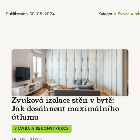
Publikováno: 30. 08. 2024
Kategorie:
Stavba a re
Zvuková izolace stěn v bytě:
Jak dosáhnout maximálního
útlumu
STAVBA A REKONSTRUKCE
19. 08. 2025