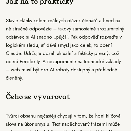
Jak na to prakticky
Stavte články kolem reálných otázek čtenářů a hned na
ně stručně odpovězte – takový samostatně srozumitelný
odstavec si AI snadno „půjčí“. Pak odpověď rozveďte v
logickém sledu, ať dává smysl jako celek; to ocení
Claude. Udržujte obsah aktuální a fakticky přesný, což
ocení Perplexity. A nezapomeňte na technické základy
– web musí být pro AI roboty dostupný a přehledně
členěný.
Čeho se vyvarovat
Tvůrci obsahu nejčastěji chybují v tom, že honí klíčová
slova na úkor smyslu. Text napěchovaný frázemi může