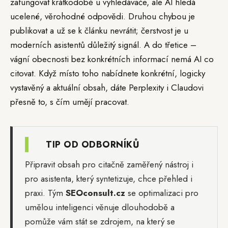
zafungovat krátkodobě u vyhledávače, ale AI hledá
ucelené, věrohodné odpovědi. Druhou chybou je
publikovat a už se k článku nevrátit; čerstvost je u
moderních asistentů důležitý signál. A do třetice –
vágní obecnosti bez konkrétních informací nemá AI co
citovat. Když místo toho nabídnete konkrétní, logicky
vystavěný a aktuální obsah, dáte Perplexity i Claudovi
přesně to, s čím umějí pracovat.
TIP OD ODBORNÍKŮ
Připravit obsah pro citačně zaměřený nástroj i
pro asistenta, který syntetizuje, chce přehled i
praxi. Tým
SEOconsult.cz
se optimalizaci pro
umělou inteligenci věnuje dlouhodobě a
pomůže vám stát se zdrojem, na který se