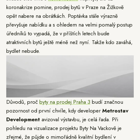
koronakrize pomine, prodej bytů v Praze na Žižkově
opět nabere na obrátkách. Poptávka stále výrazně
převyšuje nabídku a s ohledem na velmi pomalý postup
úředníků to vypadá, že v příštích letech bude
atraktivních bytů ještě méně než nyní. Takže kdo zaváhá,
bydlet nebude.
Důvodů, proč
byty na prodej Praha 3
budí značnou
pozornost od první chvíle, kdy developer
Metrostav
Development
avizoval výstavbu, je celá řada. Při
pohledu na vizualizace projektu Byty Na Vackově je
zřejmé, že půjde o mimořádně kvalitní bydlení v