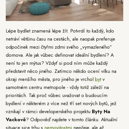
Lépe bydlet znamená lépe žít. Potvrdí to každý, kdo
netráví většinu času na cestách, ale naopak preferuje
odpočinek mezi čtyřmi zdmi svého „vymazleného“
domova. Ale jak vůbec definovat ideální bydlení? A
není to jen mýtus? Vždyť si pod ním může každý
představit něco jiného. Zatímco někdo ocení vilku na
okraji menšího města, pro jiného je vrchol
byt
v
samotném centru metropole - vždy totiž záleží na
prioritách. Tak proč vůbec uvažovat o budoucím
bydlení v některém z více než tří set nových bytů, jež
vznikají v rámci developerského projektu
Byty Na
Vackově
? Odpověď najdete v tomto článku. Aktuální
situace sice trhu s
nemovitostmi
nepřeje, ale až