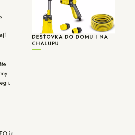
s
ají
DEŠŤOVKA DO DOMU I NA
CHALUPU
áte
tmy
egii.
SEO je