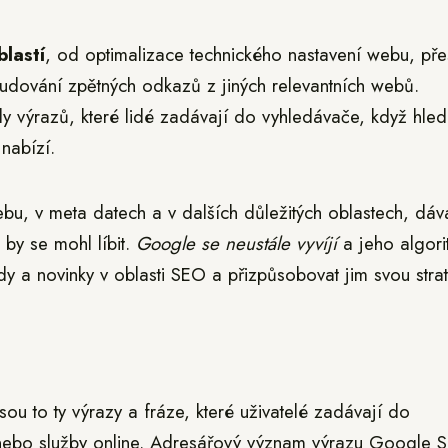
lastí
, od optimalizace technického nastavení webu, pře
budování zpětných odkazů z jiných relevantních webů.
dy výrazů, které lidé zadávají do vyhledávače, když hled
nabízí.
ebu, v meta datech a v dalších důležitých oblastech, dáv
by se mohl líbit.
Google se neustále vyvíjí
a jeho algori
dy a novinky v oblasti SEO a přizpůsobovat jim svou strat
sou to ty výrazy a fráze, které uživatelé zadávají do
 nebo služby online. Adresářový význam výrazu Google 