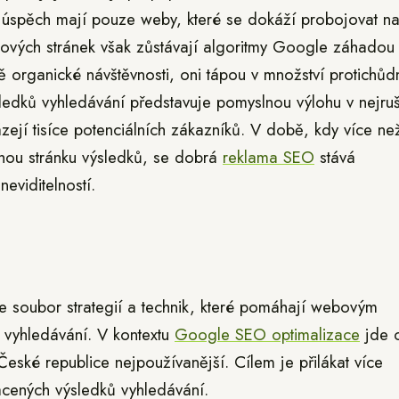
na úspěch mají pouze weby, které se dokáží probojovat n
ových stránek však zůstávají algoritmy Google záhadou 
ě organické návštěvnosti, oni tápou v množství protichůd
ledků vyhledávání představuje pomyslnou výlohu v nejruš
zejí tisíce potenciálních zákazníků. V době, kdy více než
druhou stránku výsledků, se dobrá
reklama SEO
stává
eviditelností.
e soubor strategií a technik, které pomáhají webovým
 vyhledávání. V kontextu
Google SEO optimalizace
jde 
České republice nejpoužívanější. Cílem je přilákat více
lacených výsledků vyhledávání.