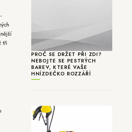
a
-
ných
nější
 tři
PROČ SE DRŽET PŘI ZDI?
NEBOJTE SE PESTRÝCH
BAREV, KTERÉ VAŠE
HNÍZDEČKO ROZZÁŘÍ
o