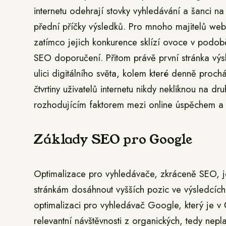
internetu odehrají stovky vyhledávání a šanci 
přední příčky výsledků. Pro mnoho majitelů web
zatímco jejich konkurence sklízí ovoce v podob
SEO doporučení. Přitom právě první stránka výs
ulici digitálního světa, kolem které denně prochá
čtvrtiny uživatelů internetu nikdy nekliknou na 
rozhodujícím faktorem mezi online úspěchem a n
Základy SEO pro Google
Optimalizace pro vyhledávače, zkráceně SEO, j
stránkám dosáhnout vyšších pozic ve výsledcích
optimalizaci pro vyhledávač Google, který je v 
relevantní návštěvnosti z organických, tedy nep