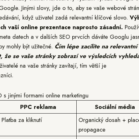
oogle. Jinými slovy, jde o to, aby se vaše webové strá
dávání, když uživatel zadá relevantní klíčové slovo.
Vý
ěch vaší online prezentace naprosto zásadní.
Použí
 meta datech a v dalších SEO prvcích dáváte Googlu jas
by mohly být užitečné.
Čím lépe zacílíte na relevantní
t, že se vaše stránky zobrazí ve výsledcích vyhled
ivatelé na vaše stránky zavítají, tím větší je
zníci.
s jinými formami online marketingu
PPC reklama
Sociální média
Platba za kliknutí
Organický dosah + plac
propagace