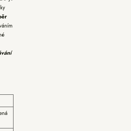
nky
běr
váním
né
ávání
ená