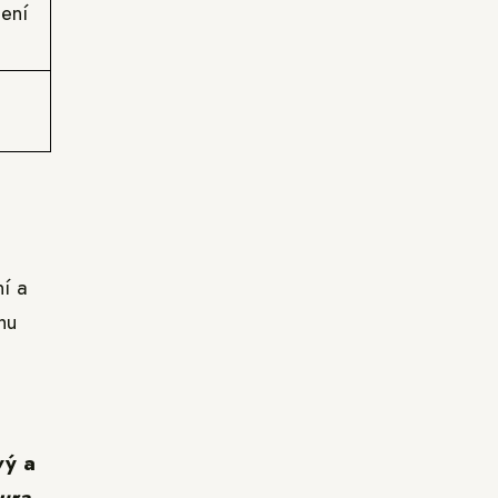
jení
ní a
hu
vý a
ura