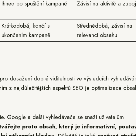
Ihned po spuštění kampaně
Závisí na aktivitě a zapo
Krátkodobá, končí s
Střednědobá, závisí na
ukončením kampaně
relevanci obsahu
pro dosažení dobré viditelnosti ve výsledcích vyhledává
edním z nejdůležitějších aspektů SEO je optimalizace obsa
ie. Google a další vyhledávače se snaží uživatelům
tvářejte proto obsah, který je informativní, pouta
lní zákazníci kladou
. Důležitá je také
správná strukt