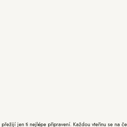
přežijí jen ti nejlépe připravení. Každou vteřinu se na 