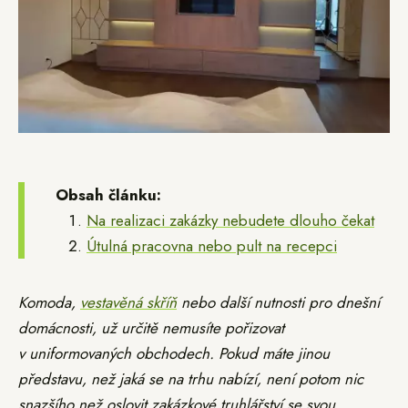
Obsah článku:
Na realizaci zakázky nebudete dlouho čekat
Útulná pracovna nebo pult na recepci
Komoda,
vestavěná skříň
nebo další nutnosti pro dnešní
domácnosti, už určitě nemusíte pořizovat
v uniformovaných obchodech. Pokud máte jinou
představu, než jaká se na trhu nabízí, není potom nic
snazšího než oslovit zakázkové truhlářství se svou