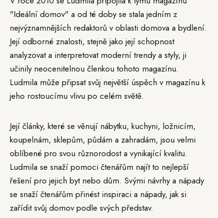
V roce 2010 se Ludmila připojila k týmu magazínu
"Ideální domov" a od té doby se stala jedním z
nejvýznamnějších redaktorů v oblasti domova a bydlení.
Její odborné znalosti, stejně jako její schopnost
analyzovat a interpretovat moderní trendy a styly, ji
učinily neocenitelnou členkou tohoto magazínu.
Ludmila může připsat svůj největší úspěch v magazínu k
jeho rostoucímu vlivu po celém světě.
Její články, které se věnují nábytku, kuchyni, ložnicím,
koupelnám, sklepům, půdám a zahradám, jsou velmi
oblíbené pro svou různorodost a vynikající kvalitu.
Ludmila se snaží pomoci čtenářům najít to nejlepší
řešení pro jejich byt nebo dům. Svými návrhy a nápady
se snaží čtenářům přinést inspiraci a nápady, jak si
zařídit svůj domov podle svých představ.