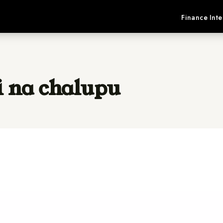
Finance
Inte
i na chalupu