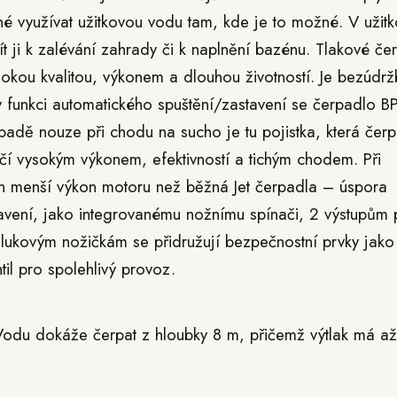
né využívat užitkovou vodu tam, kde je to možné. V užit
t ji k zalévání zahrady či k naplnění bazénu. Tlakové če
kou kvalitou, výkonem a dlouhou životností. Je bezúdr
 funkci automatického spuštění/zastavení se čerpadlo B
padě nouze při chodu na sucho je tu pojistka, která čer
í vysokým výkonem, efektivností a tichým chodem. Při
 menší výkon motoru než běžná Jet čerpadla – úspora
vení, jako integrovanému nožnímu spínači, 2 výstupům 
hlukovým nožičkám se přidružují bezpečnostní prvky jako
til pro spolehlivý provoz.
odu dokáže čerpat z hloubky 8 m, přičemž výtlak má a