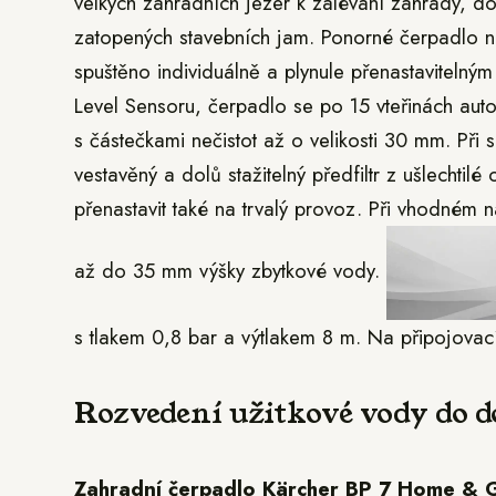
velkých zahradních jezer k zalévání zahrady, 
zatopených stavebních jam. Ponorné čerpadlo na
spuštěno individuálně a plynule přenastaviteln
Level Sensoru, čerpadlo se po 15 vteřinách aut
s částečkami nečistot až o velikosti 30 mm. Při 
vestavěný a dolů stažitelný předfiltr z ušlechtil
přenastavit také na trvalý provoz. Při vhodném
až do 35 mm výšky zbytkové vody.
s tlakem 0,8 bar a výtlakem 8 m. Na připojovac
Rozvedení užitkové vody do 
Zahradní čerpadlo Kärcher BP 7 Home & 