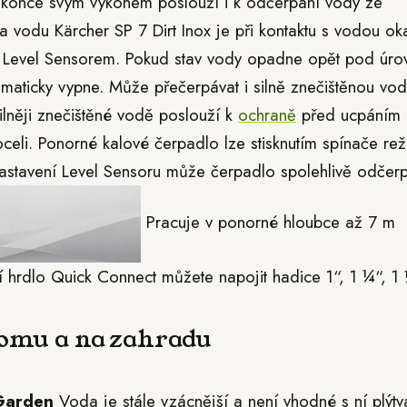
dokonce svým výkonem poslouží i k odčerpání vody ze
 vodu Kärcher SP 7 Dirt Inox je při kontaktu s vodou ok
ým Level Sensorem. Pokud stav vody opadne opět pod úro
omaticky vypne. Může přečerpávat i silně znečištěnou vo
silněji znečištěné vodě poslouží k
ochraně
před ucpáním
é oceli. Ponorné kalové čerpadlo lze stisknutím spínače re
 nastavení Level Sensoru může čerpadlo spolehlivě odčer
Pracuje v ponorné hloubce až 7 m
í hrdlo Quick Connect můžete napojit hadice 1“, 1 ¼“, 1 
domu a na zahradu
Garden
Voda je stále vzácnější a není vhodné s ní plýtva