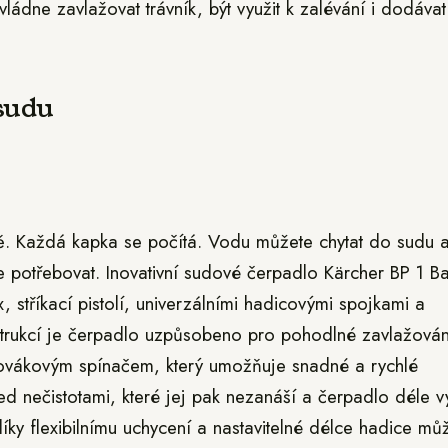
ádne zavlažovat trávník, být využit k zalévání i dodáva
sudu
ě. Každá kapka se počítá. Vodu můžete chytat do sudu 
 potřebovat. Inovativní sudové čerpadlo Kärcher BP 1 Ba
 stříkací pistolí, univerzálními hadicovými spojkami a
trukcí je čerpadlo uzpůsobeno pro pohodlné zavlažován
ovákovým spínačem, který umožňuje snadné a rychlé
ed nečistotami, které jej pak nezanáší a čerpadlo déle v
íky flexibilnímu uchycení a nastavitelné délce hadice mů