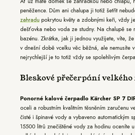
Ať už máte domek se zahrádkou nebo chlapu, hod
peněžence. Dům ani chalupa ji totiž šetřit nebud
zahradu
pokrytou květy a zdobnými keři, vždy je
dešťovka nebo voda ze studny. Na chalupě se n
bazénu. Zkrátka, jak ji jednou využijete, víte, 
v dnešní době vcelku věc běžná, ale nemusíte v
nejrychlejší je to totiž vždy se spolehlivým čerp
Bleskové přečerpání velkého
Ponorné kalové čerpadlo Kärcher SP 7 D
oceli a robustním kvalitním těsněním zaručenu v
čisté i špinavé vody a vybaveno automatickým s
15500 litrů znečištěné vody za hodinu oceníte 