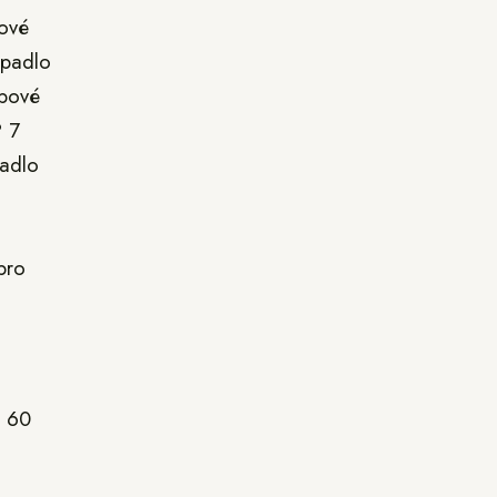
kové
rpadlo
žbové
P 7
padlo
pro
ž 60