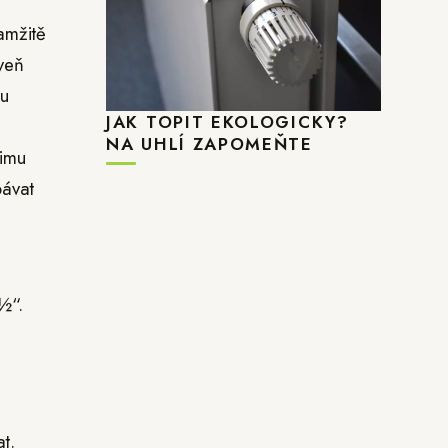
amžitě
veň
du
JAK TOPIT EKOLOGICKY?
NA UHLÍ ZAPOMEŇTE
žimu
pávat
½“.
t.