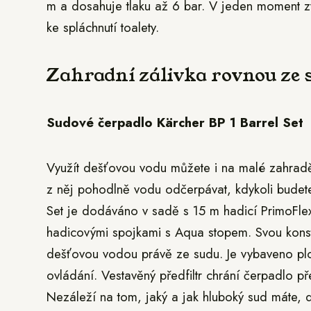
m a dosahuje tlaku až 6 bar. V jeden moment zvl
ke spláchnutí toalety.
Zahradní zálivka rovnou ze 
Sudové čerpadlo Kärcher BP 1 Barrel Set
Využít dešťovou vodu můžete i na malé zahrad
z něj pohodlně vodu odčerpávat, kdykoli budete
Set je dodáváno v sadě s 15 m hadicí PrimoFlex,
hadicovými spojkami s Aqua stopem. Svou kons
dešťovou vodou právě ze sudu. Je vybaveno pl
ovládání. Vestavěný předfiltr chrání čerpadlo př
Nezáleží na tom, jaký a jak hluboký sud máte, d