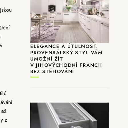
ajskou
štění
u
a
ELEGANCE A ÚTULNOST.
PROVENSÁLSKÝ STYL VÁM
UMOŽNÍ ŽÍT
V JIHOVÝCHODNÍ FRANCII
BEZ STĚHOVÁNÍ
ilé
pávání
 až
dy z