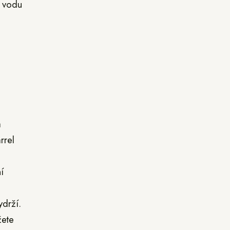
t vodu
a
rrel
í
ydrží.
žete