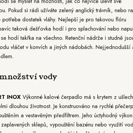
í se myslet na možnosti, jak co nejvíce ulevit své
ou. Pokud si rádi užíváte zelený anglický trávník, nebo r
 potřeba dostatek vláhy. Nejlepší je pro takovou flóru
avíc taková dešťovka hodí i pro splachování nebo napu
že se hodí takřka na všechno. Retenční nádrže i studně jso
odu vláčet v konvích a jiných nádobách. Nejjednodušší 
adlem.
 množství vody
IRT INOX
Výkonné kalové čerpadlo má s krytem z ušlecht
elmi dlouhou životnost. Je konstruováno na rychlé přečer
puštěním a vestavěným předfiltrem. Jeho úctyhodný výkon
u zaplavených sklepů, vypouštění bazénu nebo využití vo