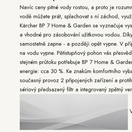
Navíc ceny pitné vody rostou, a proto je rozum
vodě můžete prát, splachovat s ní záchod, využí
Kärcher BP 7 Home & Garden se vyznačuje vyso
a vhodné pro zásobování užitkovou vodou. Díky
samostatně zapne - a později opět vypne. V pří
na vodu vypne. Pětistupňový pohon vás přesvědč
stejném průtoku potřebuje BP 7 Home & Garden
energie: cca 30 %. Ke znakům komfortního vyba
současný provoz 2 připojených zařízení a proti
sériový předsazený filtr a integrovaný zpětný ven
V