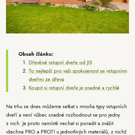
Obsah článku:
Dřevěné vstupní dveře od JIS
To nejlepší pro vaši spokojenost se vstupními
dveřmi ze dřeva
Koupit si vstupní dveře je snadné a rychlé
Na trhu se dnes můžeme setkat s mnoha typy vstupních
dveří a není vůbec snadné rozhodnout se pro jedny
z nich. Je proto namístě nechat si poradit a zvážit
všechna PRO a PROTI u jednotlivých materiálů, z nichž