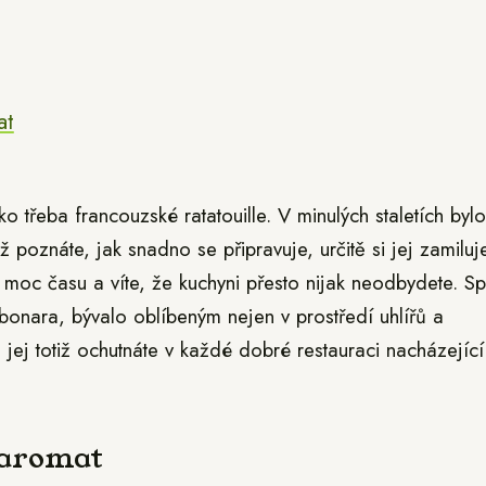
at
o třeba francouzské ratatouille. V minulých staletích bylo
 poznáte, jak snadno se připravuje, určitě si jej zamiluje
moc času a víte, že kuchyni přesto nijak neodbydete. Sp
rbonara, bývalo oblíbeným nejen v prostředí uhlířů a
ej totiž ochutnáte v každé dobré restauraci nacházející
 aromat