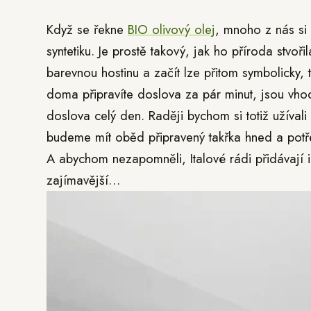
Když se řekne
BIO olivový olej
, mnoho z nás si
syntetiku. Je prostě takový, jak ho příroda stvoř
barevnou hostinu a začít lze přitom symbolicky,
doma připravíte doslova za pár minut, jsou vhodn
doslova celý den. Raději bychom si totiž užívali 
budeme mít oběd připravený takřka hned a potřeb
A abychom nezapomněli, Italové rádi přidávají 
zajímavější…