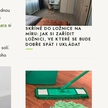
žádnou
ě
nara
si
SKŘÍNĚ DO LOŽNICE NA
MÍRU: JAK SI ZAŘÍDIT
LOŽNICI, VE KTERÉ SE BUDE
DOBŘE SPÁT I UKLÁDAT
solí.
noho