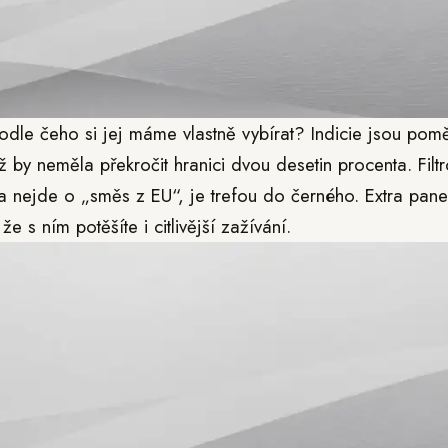
odle čeho si jej máme vlastně vybírat? Indicie jsou pom
ž by neměla překročit hranici dvou desetin procenta. Filt
a nejde o „směs z EU“, je trefou do černého. Extra pane
e s ním potěšíte i citlivější zažívání.