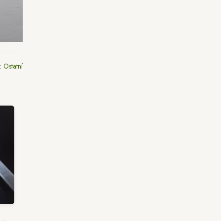
e:
Ostatní