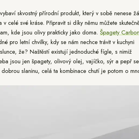
 vybaví skvostný přírodní produkt, který v sobě nenese 
ila v celé své kráse. Připravit si díky němu můžete skutečn
 tam, kde jsou olivy prakticky jako doma.
Špagety Carbo
é pro letní chvilky, kdy se nám nechce trávit v kuchyni
slunce, že? Naštěstí existují jednoduché fígle, s nimiž
a jsou jen špagety, olivový olej, vajíčko, sýr a pepř se 
i dobrou slaninu, celá ta kombinace chutí je potom o m