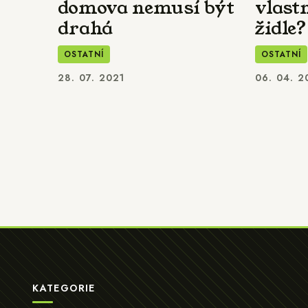
domova nemusí být
vlast
drahá
židle?
OSTATNÍ
OSTATNÍ
28. 07. 2021
06. 04. 2
KATEGORIE