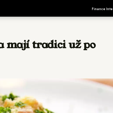
Finance
Inte
mají tradici už po