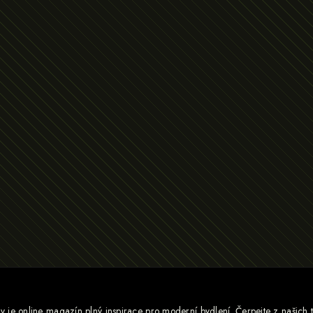
je online magazín plný inspirace pro moderní bydlení. Čerpejte z našich ti