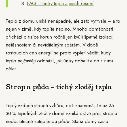
FAQ – úniky tepla a jejich řešení
Teplo z domu uniká nenápadně, ale zato vytrvale – a to
nejen v zimě, kdy topíte naplno. Mnoho domácností
přichází o tisíce korun ročně jen kvůli špatné izolaci,
netěsnostem či neviditelným spárám. V době
rostoucích cen energií se proto vyplatí vědět, kudy
teplo nejčastěji odchází, jak úniky odhalit a co s nimi
dělat.
Strop a půda – tichý zloděj tepla
Teplý vzduch stoupá vzhůru, což znamená, že až 25–
30 % tepelných ztrát v domě vzniká právě přes strop a
nedostatečně zateplenou půdu. Starší domy často