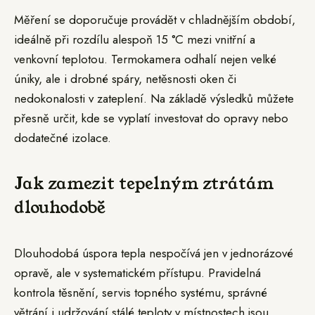
Měření se doporučuje provádět v chladnějším období,
ideálně při rozdílu alespoň 15 °C mezi vnitřní a
venkovní teplotou. Termokamera odhalí nejen velké
úniky, ale i drobné spáry, netěsnosti oken či
nedokonalosti v zateplení. Na základě výsledků můžete
přesně určit, kde se vyplatí investovat do opravy nebo
dodatečné izolace.
Jak zamezit tepelným ztrátám
dlouhodobě
Dlouhodobá úspora tepla nespočívá jen v jednorázové
opravě, ale v systematickém přístupu. Pravidelná
kontrola těsnění, servis topného systému, správné
větrání i udržování stálé teploty v místnostech jsou