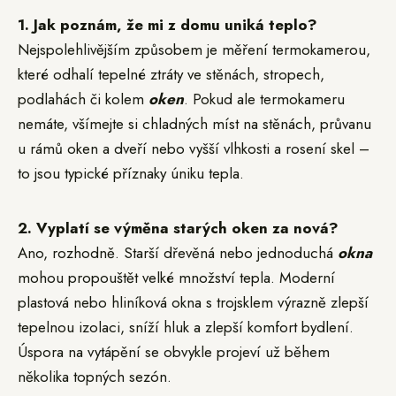
1. Jak poznám, že mi z domu uniká teplo?
Nejspolehlivějším způsobem je měření termokamerou,
které odhalí tepelné ztráty ve stěnách, stropech,
podlahách či kolem
oken
. Pokud ale termokameru
nemáte, všímejte si chladných míst na stěnách, průvanu
u rámů oken a dveří nebo vyšší vlhkosti a rosení skel –
to jsou typické příznaky úniku tepla.
2. Vyplatí se výměna starých oken za nová?
Ano, rozhodně. Starší dřevěná nebo jednoduchá
okna
mohou propouštět velké množství tepla. Moderní
plastová nebo hliníková okna s trojsklem výrazně zlepší
tepelnou izolaci, sníží hluk a zlepší komfort bydlení.
Úspora na vytápění se obvykle projeví už během
několika topných sezón.