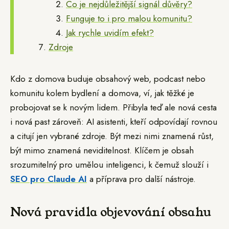
Co je nejdůležitější signál důvěry?
Funguje to i pro malou komunitu?
Jak rychle uvidím efekt?
Zdroje
Kdo z domova buduje obsahový web, podcast nebo
komunitu kolem bydlení a domova, ví, jak těžké je
probojovat se k novým lidem. Přibyla teď ale nová cesta
i nová past zároveň: AI asistenti, kteří odpovídají rovnou
a citují jen vybrané zdroje. Být mezi nimi znamená růst,
být mimo znamená neviditelnost. Klíčem je obsah
srozumitelný pro umělou inteligenci, k čemuž slouží i
SEO pro Claude AI
a příprava pro další nástroje.
Nová pravidla objevování obsahu