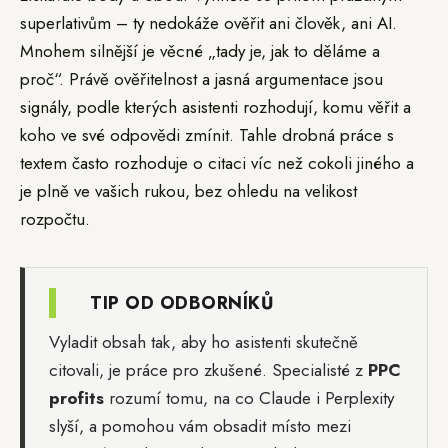
superlativům – ty nedokáže ověřit ani člověk, ani AI.
Mnohem silnější je věcné „tady je, jak to děláme a
proč“. Právě ověřitelnost a jasná argumentace jsou
signály, podle kterých asistenti rozhodují, komu věřit a
koho ve své odpovědi zmínit. Tahle drobná práce s
textem často rozhoduje o citaci víc než cokoli jiného a
je plně ve vašich rukou, bez ohledu na velikost
rozpočtu.
TIP OD ODBORNÍKŮ
Vyladit obsah tak, aby ho asistenti skutečně
citovali, je práce pro zkušené. Specialisté z
PPC
profits
rozumí tomu, na co Claude i Perplexity
slyší, a pomohou vám obsadit místo mezi