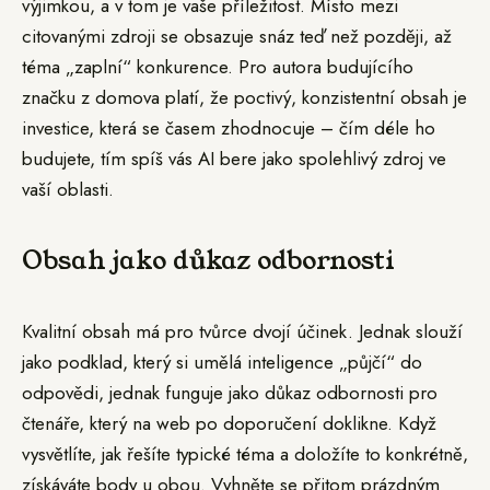
výjimkou, a v tom je vaše příležitost. Místo mezi
citovanými zdroji se obsazuje snáz teď než později, až
téma „zaplní“ konkurence. Pro autora budujícího
značku z domova platí, že poctivý, konzistentní obsah je
investice, která se časem zhodnocuje – čím déle ho
budujete, tím spíš vás AI bere jako spolehlivý zdroj ve
vaší oblasti.
Obsah jako důkaz odbornosti
Kvalitní obsah má pro tvůrce dvojí účinek. Jednak slouží
jako podklad, který si umělá inteligence „půjčí“ do
odpovědi, jednak funguje jako důkaz odbornosti pro
čtenáře, který na web po doporučení doklikne. Když
vysvětlíte, jak řešíte typické téma a doložíte to konkrétně,
získáváte body u obou. Vyhněte se přitom prázdným