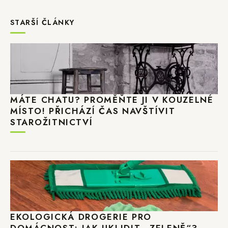
STARŠÍ ČLÁNKY
MÁTE CHATU? PROMĚŇTE JI V KOUZELNÉ
MÍSTO! PŘICHÁZÍ ČAS NAVŠTÍVIT
STAROŽITNICTVÍ
EKOLOGICKÁ DROGERIE PRO
DOMÁCNOST: JAK UKLIDIT „ZELENĚ“?